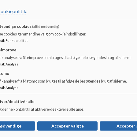
n
niehuset
cookiepolitik
.
vendige cookies
(altid nødvendig)
se cookies gemmer dine valg om cookieindstillinger.
mål
:
Funktionalitet
eImprove
ikanalyse fra Siteimprove som bruges til at følge de besøgendes brug af siderne
r
mål
:
Analyse
agogiske læreplan
tomo
k grundlag
fikanalyse fra Matomo som bruges til at følge de besøgendes brug af siderne.
ædagogiske arbejde
mål
:
Analyse
ner
iver/deaktivér alle
 denne kontakt til at aktivere/deaktivere alle apps.
nødvendige
Accepter valgte
Accepter 