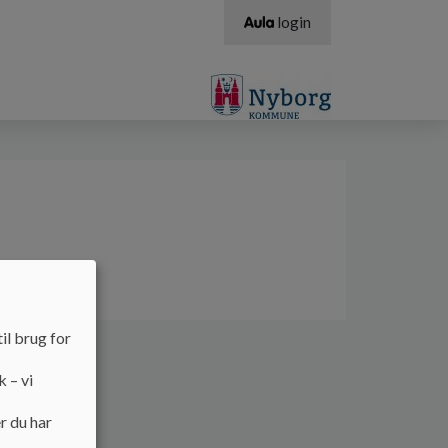
login
il brug for
k – vi
r du har